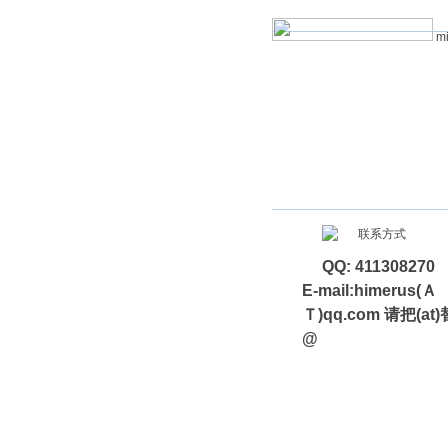
mi
QQ: 411308270
E-mail:himerus(Ａ
Ｔ)qq.com 请把(at
@