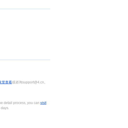
这里查看
或咨询support@4.cn。
e detail process, you can
visit
 days.