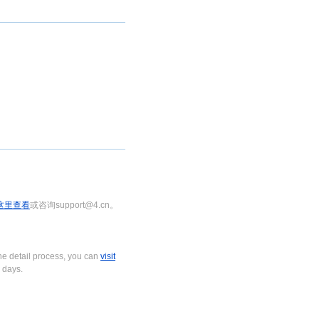
这里查看
或咨询support@4.cn。
e detail process, you can
visit
 days.