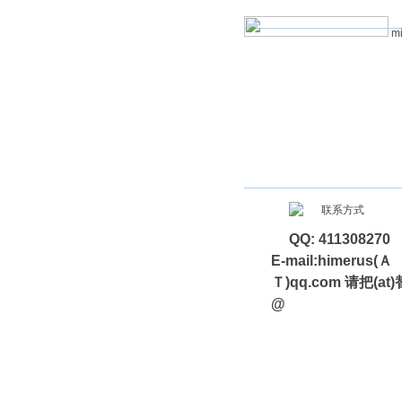
mi
QQ: 411308270
E-mail:himerus(Ａ
Ｔ)qq.com 请把(at
@